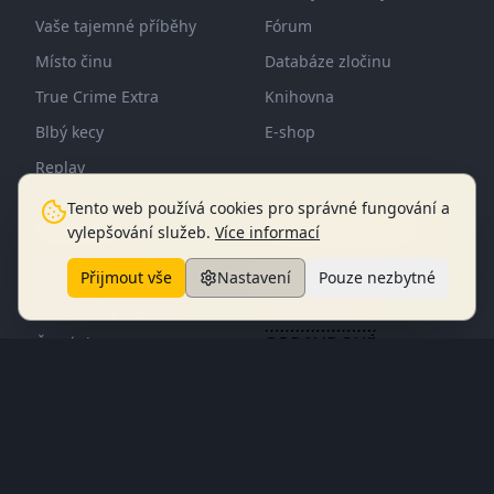
Vaše tajemné příběhy
Fórum
Místo činu
Databáze zločinu
True Crime Extra
Knihovna
Blbý kecy
E-shop
Replay
Tento web používá cookies pro správné fungování a
Informace
Opravdové zločiny
vylepšování služeb.
Více informací
Lucie Bechynková
Členství
Přijmout vše
Nastavení
Pouze nezbytné
Bára Krčmová
Věrnostní program
Časté dotazy
Všeobecné obchodní
podmínky
2026
© Opravdové
zločiny®
Ochrana osobních údajů
Vrácení zboží