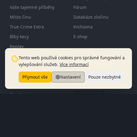
Vaše tajemné příběhy
Fórum
Místo činu
Databáze zločinu
True Crime Extra
Knihovna
Blbý kecy
E-shop
Replay
Tento web používá cookies pro správné fungování a
Informace
Opravdové zločiny
vylepšování služeb.
Více informací
Lucie Bechynková
Členství
Přijmout vše
Nastavení
Pouze nezbytné
Bára Krčmová
Věrnostní program
Časté dotazy
Všeobecné obchodní
podmínky
2026
© Opravdové
zločiny®
Ochrana osobních údajů
Vrácení zboží