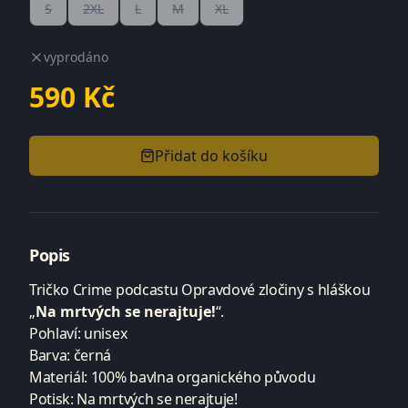
S
2XL
L
M
XL
vyprodáno
590
Kč
Přidat do košíku
Popis
Tričko Crime podcastu Opravdové zločiny s hláškou
„
Na mrtvých se nerajtuje!
“.
Pohlaví: unisex
Barva: černá
Materiál: 100% bavlna organického původu
Potisk: Na mrtvých se nerajtuje!