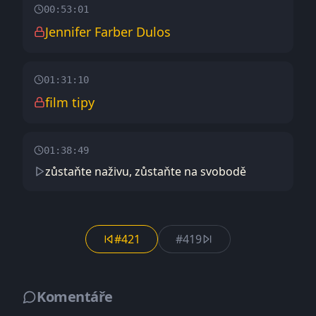
00:53:01
Jennifer Farber Dulos
01:31:10
film tipy
01:38:49
zůstaňte naživu, zůstaňte na svobodě
#421
#419
Komentáře