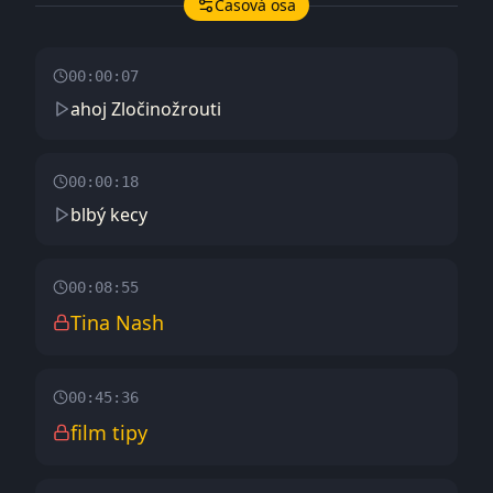
Časová osa
00:00:07
ahoj Zločinožrouti
00:00:18
blbý kecy
00:08:55
Tina Nash
00:45:36
film tipy