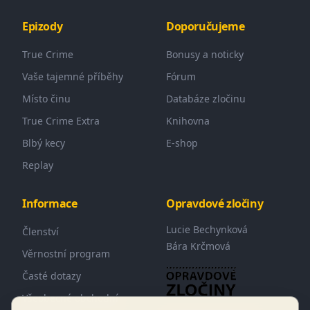
Epizody
Doporučujeme
True Crime
Bonusy a noticky
Vaše tajemné příběhy
Fórum
Místo činu
Databáze zločinu
True Crime Extra
Knihovna
Blbý kecy
E-shop
Replay
Informace
Opravdové zločiny
Lucie Bechynková
Členství
Bára Krčmová
Věrnostní program
Časté dotazy
Všeobecné obchodní