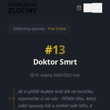
Všechny epizody
True Crime
#
13
Doktor Smrt
19. dubna 2020
·
22 min
„
Až si příště budete brát lék na horečku,
vzpomeňte si na nás - Příběh léku, který
zabil spousty lidí a změnil svět léčiv. A